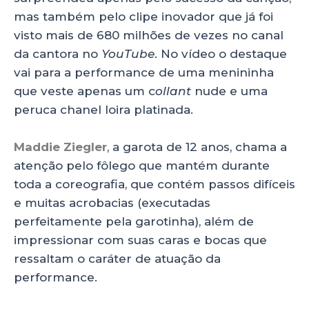
ts
e
e
re
mas também pelo clipe inovador que já foi
A
b
dI
visto mais de 680 milhões de vezes no canal
p
o
n
da cantora no
YouTube
. No vídeo o destaque
p
o
vai para a performance de uma menininha
que veste apenas um c
ollant
nude e uma
k
peruca chanel loira platinada.
Maddie Ziegler
, a garota de 12 anos, chama a
atenção pelo fôlego que mantém durante
toda a coreografia, que contém passos difíceis
e muitas acrobacias (executadas
perfeitamente pela garotinha), além de
impressionar com suas caras e bocas que
ressaltam o caráter de atuação da
performance.