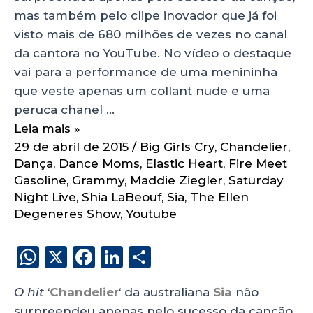
mas também pelo clipe inovador que já foi
visto mais de 680 milhões de vezes no canal
da cantora no YouTube. No vídeo o destaque
vai para a performance de uma menininha
que veste apenas um collant nude e uma
peruca chanel …
Leia mais »
29 de abril de 2015
/
Big Girls Cry
,
Chandelier
,
Dança
,
Dance Moms
,
Elastic Heart
,
Fire Meet
Gasoline
,
Grammy
,
Maddie Ziegler
,
Saturday
Night Live
,
Shia LaBeouf
,
Sia
,
The Ellen
Degeneres Show
,
Youtube
W
X
F
Li
S
h
a
n
h
O hit
‘
Chandelier
‘ da australiana
Sia
não
a
c
k
a
surpreendeu apenas pelo sucesso da canção,