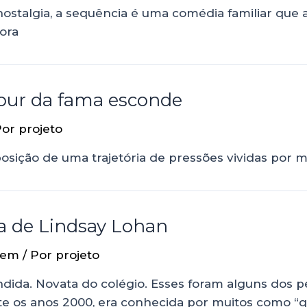
talgia, a sequência é uma comédia familiar que ace
ora
mour da fama esconde
Por
projeto
ição de uma trajetória de pressões vividas por mu
ira de Lindsay Lohan
gem
/ Por
projeto
dida. Novata do colégio. Esses foram alguns dos 
te os anos 2000, era conhecida por muitos como “q