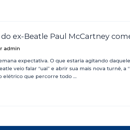
re’ do ex-Beatle Paul McCartney c
or
admin
emana expectativa. O que estaria agitando daquele 
atle veio falar “uai” e abrir sua mais nova turnê, a
 elétrico que percorre todo …