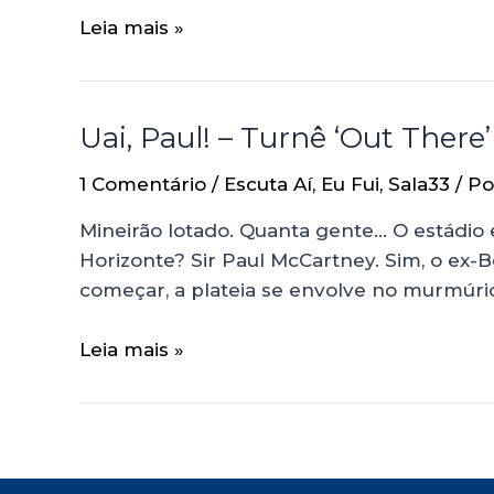
Leia mais »
Uai, Paul! – Turnê ‘Out The
1 Comentário
/
Escuta Aí
,
Eu Fui
,
Sala33
/ P
Mineirão lotado. Quanta gente… O estádio 
Horizonte? Sir Paul McCartney. Sim, o ex-Be
começar, a plateia se envolve no murmúrio
Leia mais »