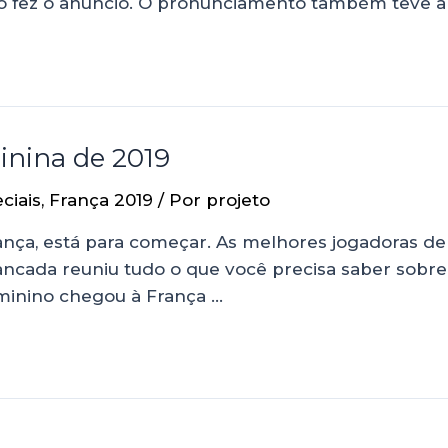
do fez o anúncio. O pronunciamento também teve a
nina de 2019
ciais
,
França 2019
/ Por
projeto
nça, está para começar. As melhores jogadoras de 
ncada reuniu tudo o que você precisa saber sobre 
minino chegou à França …