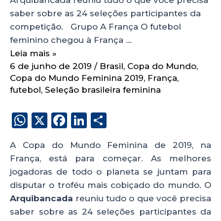
saber sobre as 24 seleções participantes da
competição. Grupo A França O futebol
feminino chegou à França …
Leia mais »
6 de junho de 2019
/
Brasil
,
Copa do Mundo
,
Copa do Mundo Feminina 2019
,
França
,
futebol
,
Seleção brasileira feminina
W
X
F
Li
S
h
a
n
h
A Copa do Mundo Feminina de 2019, na
a
c
k
a
França, está para começar. As melhores
ts
e
e
re
jogadoras de todo o planeta se juntam para
A
b
dI
disputar o troféu mais cobiçado do mundo. O
p
o
n
Arquibancada
reuniu tudo o que você precisa
p
o
saber sobre as 24 seleções participantes da