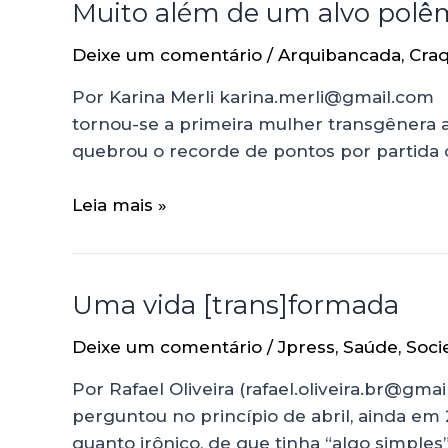
Muito além de um alvo polê
Deixe um comentário
/
Arquibancada
,
Craq
Por Karina Merli karina.merli@gmail.com E
tornou-se a primeira mulher transgênera a 
quebrou o recorde de pontos por partida c
Leia mais »
Uma vida [trans]formada
Deixe um comentário
/
Jpress
,
Saúde
,
Soci
Por Rafael Oliveira (rafael.oliveira.br@gm
perguntou no princípio de abril, ainda em
quanto irônico, de que tinha “algo simples