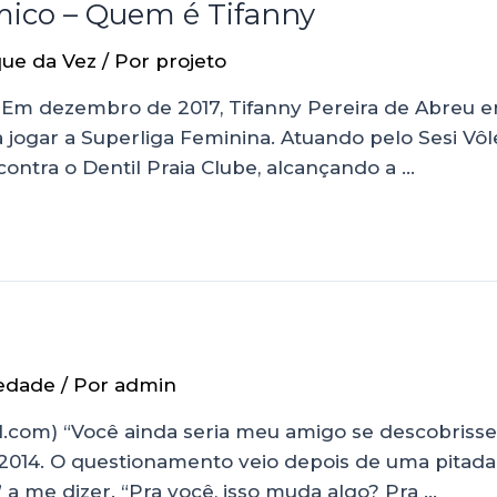
mico – Quem é Tifanny
ue da Vez
/ Por
projeto
m dezembro de 2017, Tifanny Pereira de Abreu entro
jogar a Superliga Feminina. Atuando pelo Sesi Vôle
ontra o Dentil Praia Clube, alcançando a …
edade
/ Por
admin
ail.com) “Você ainda seria meu amigo se descobriss
 2014. O questionamento veio depois de uma pitad
” a me dizer. “Pra você, isso muda algo? Pra …