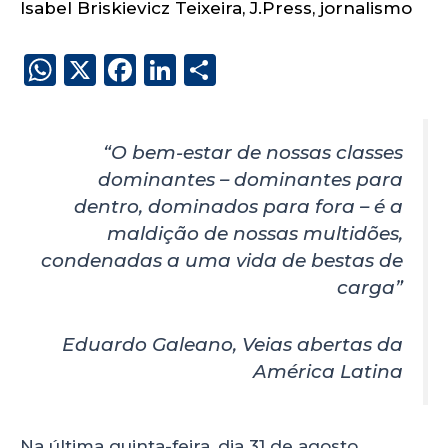
Isabel Briskievicz Teixeira
,
J.Press
,
jornalismo
W
X
F
Li
S
h
a
n
h
a
c
k
a
“O bem-estar de nossas classes
ts
e
e
re
dominantes – dominantes para
A
b
dI
dentro, dominados para fora – é a
p
o
n
maldição de nossas multidões,
p
o
condenadas a uma vida de bestas de
k
carga”
Eduardo Galeano, Veias abertas da
América Latina
Na última quinta-feira, dia 31 de agosto,