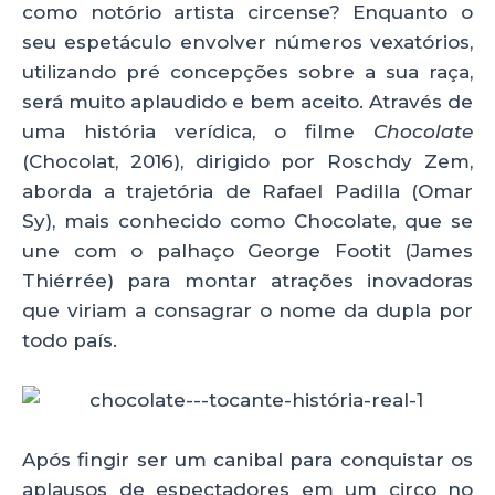
p
o
como notório artista circense? Enquanto o
seu espetáculo envolver números vexatórios,
k
utilizando pré concepções sobre a sua raça,
será muito aplaudido e bem aceito. Através de
uma história verídica, o filme
Chocolate
(Chocolat, 2016), dirigido por Roschdy Zem,
aborda a trajetória de Rafael Padilla (Omar
Sy), mais conhecido como Chocolate, que se
une com o palhaço George Footit (James
Thiérrée) para montar atrações inovadoras
que viriam a consagrar o nome da dupla por
todo país.
Após fingir ser um canibal para conquistar os
aplausos de espectadores em um circo no