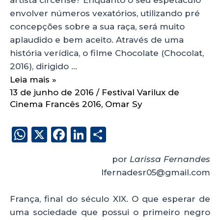
envolver números vexatórios, utilizando pré
concepções sobre a sua raça, será muito
aplaudido e bem aceito. Através de uma
história verídica, o filme Chocolate (Chocolat,
2016), dirigido …
Leia mais »
13 de junho de 2016
/
Festival Varilux de
Cinema Francês 2016
,
Omar Sy
W
X
F
Li
S
h
a
n
h
por
Larissa Fernandes
a
c
k
a
lfernadesr05@gmail.com
ts
e
e
re
A
b
dI
França, final do século XIX. O que esperar de
p
o
n
uma sociedade que possui o primeiro negro