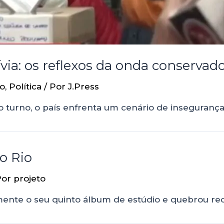
ívia: os reflexos da onda conserva
io
,
Política
/ Por
J.Press
 turno, o país enfrenta um cenário de insegurança 
o Rio
Por
projeto
emente o seu quinto álbum de estúdio e quebrou rec