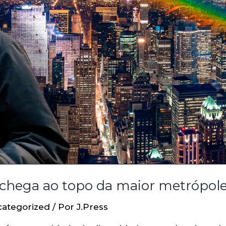
chega ao topo da maior metrópol
ategorized
/ Por
J.Press