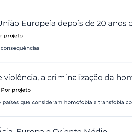
nião Europeia depois de 20 anos 
or
projeto
s consequências
e violência, a criminalização da h
 Por
projeto
 de países que consideram homofobia e transfobia 
Ásia, Europa e Oriente Médio