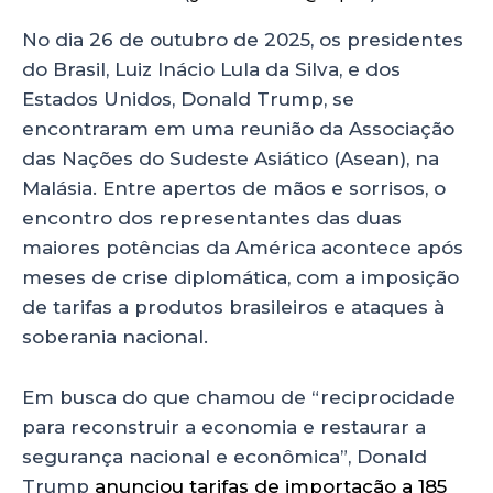
a
c
k
a
ts
e
e
re
No dia 26 de outubro de 2025, os presidentes
do Brasil, Luiz Inácio Lula da Silva, e dos
A
b
dI
Estados Unidos, Donald Trump, se
p
o
n
encontraram em uma reunião da Associação
p
o
das Nações do Sudeste Asiático (Asean), na
k
Malásia. Entre apertos de mãos e sorrisos, o
encontro dos representantes das duas
maiores potências da América acontece após
meses de crise diplomática, com a imposição
de tarifas a produtos brasileiros e ataques à
soberania nacional.
Em busca do que chamou de “reciprocidade
para reconstruir a economia e restaurar a
segurança nacional e econômica”, Donald
Trump
anunciou tarifas de importação a 185