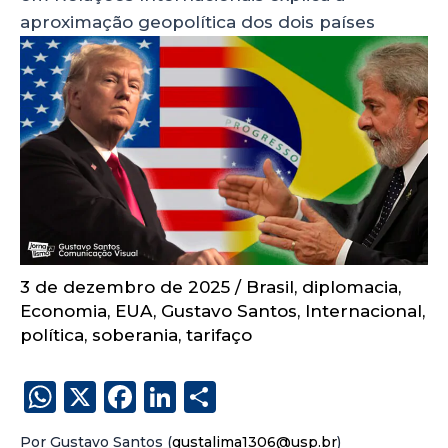
aproximação geopolítica dos dois países
3 de dezembro de 2025
/
Brasil
,
diplomacia
,
Economia
,
EUA
,
Gustavo Santos
,
Internacional
,
política
,
soberania
,
tarifaço
W
X
F
Li
S
h
a
n
h
Por Gustavo Santos (
gustalima1306@usp.br
)