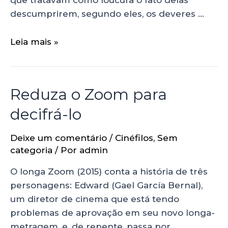
que tratavam como loucura o fato delas
descumprirem, segundo eles, os deveres …
Leia mais »
Reduza o Zoom para
decifrá-lo
Deixe um comentário
/
Cinéfilos
,
Sem
categoria
/ Por
admin
O longa Zoom (2015) conta a história de três
personagens: Edward (Gael García Bernal),
um diretor de cinema que está tendo
problemas de aprovação em seu novo longa-
metragem, e, de repente, passa por