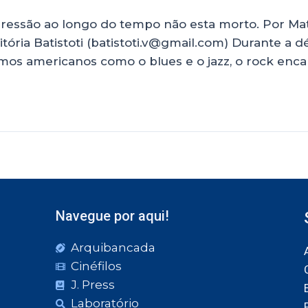
gressão ao longo do tempo não esta morto. Por M
ria Batistoti (batistoti.v@gmail.com) Durante a déc
ritmos americanos como o blues e o jazz, o rock en
Navegue por aqui!
Arquibancada
Cinéfilos
J. Press
Laboratório