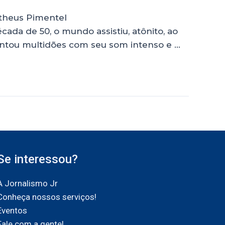
atheus Pimentel
ada de 50, o mundo assistiu, atônito, ao
cantou multidões com seu som intenso e …
Se interessou?
A Jornalismo Jr
Conheça nossos serviços!
Eventos
Fale com a gente!