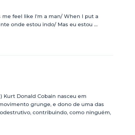
s me feel like I’m a man/ When I put a
mente onde estou indo/ Mas eu estou …
) Kurt Donald Cobain nasceu em
o movimento grunge, e dono de uma das
todestrutivo, contribuindo, como ninguém,