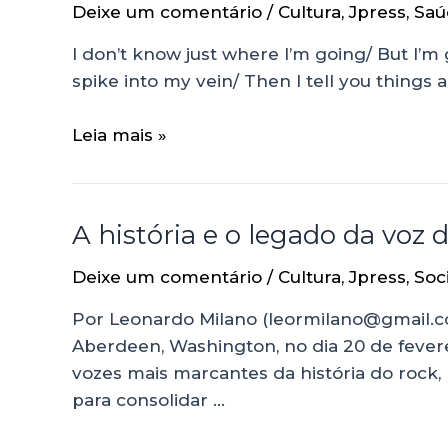
Deixe um comentário
/
Cultura
,
Jpress
,
Saú
I don’t know just where I’m going/ But I’m 
spike into my vein/ Then I tell you things
Leia mais »
A história e o legado da voz
Deixe um comentário
/
Cultura
,
Jpress
,
Soc
Por Leonardo Milano (leormilano@gmail.
Aberdeen, Washington, no dia 20 de fever
vozes mais marcantes da história do rock,
para consolidar …