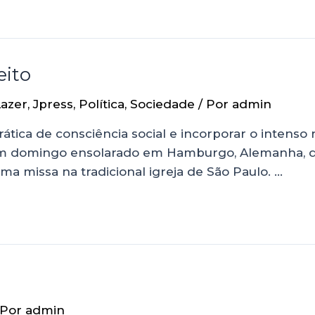
eito
Lazer
,
Jpress
,
Política
,
Sociedade
/ Por
admin
ca de consciência social e incorporar o intenso ro
 domingo ensolarado em Hamburgo, Alemanha, dia 2
ma missa na tradicional igreja de São Paulo. …
 Por
admin