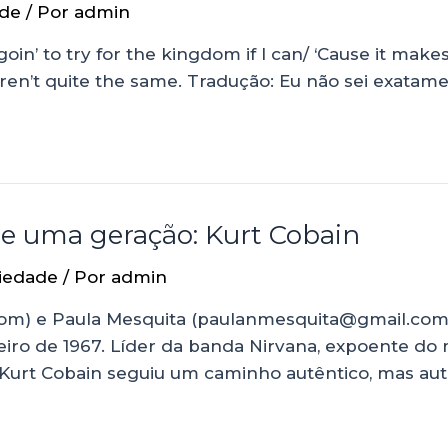
de
/ Por
admin
goin’ to try for the kingdom if I can/ ‘Cause it make
 aren’t quite the same. Tradução: Eu não sei exata
 de uma geração: Kurt Cobain
iedade
/ Por
admin
com) e Paula Mesquita (paulanmesquita@gmail.com
eiro de 1967. Líder da banda Nirvana, expoente d
 Kurt Cobain seguiu um caminho autêntico, mas au