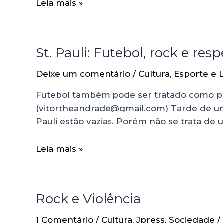
Leia mais »
St. Pauli: Futebol, rock e resp
Deixe um comentário
/
Cultura
,
Esporte e 
Futebol também pode ser tratado como práti
(vitortheandrade@gmail.com) Tarde de um
Pauli estão vazias. Porém não se trata de u
Leia mais »
Rock e Violência
1 Comentário
/
Cultura
,
Jpress
,
Sociedade
/