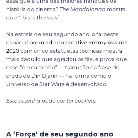
essa que é uma das maiores franquias da
p
o
n
história do cinema?
The Mandalorian
mostra
p
o
que
“this is the way”.
k
Na estreia de seu segundo ano, o faroeste
espacial
premiado no Creative Emmy Awards
2020
com cinco estatuetas técnicas mostra
mais daquilo que agradou os fãs, e prova que
esse “é o caminho” — tradução da frase do
credo de
Din Djarin
— na forma como o
Universo de Star Wars é desenvolvido.
Esta resenha pode conter spoilers.
A ‘Força’ de seu segundo ano