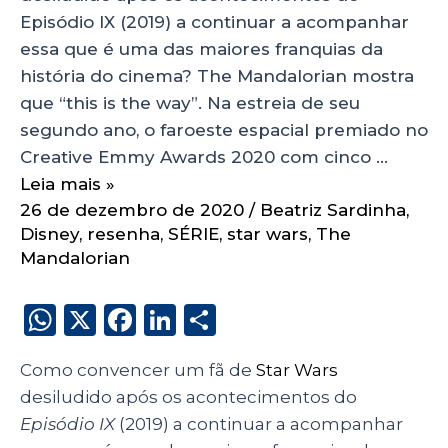
Episódio IX (2019) a continuar a acompanhar
essa que é uma das maiores franquias da
história do cinema? The Mandalorian mostra
que “this is the way”. Na estreia de seu
segundo ano, o faroeste espacial premiado no
Creative Emmy Awards 2020 com cinco …
Leia mais »
26 de dezembro de 2020
/
Beatriz Sardinha
,
Disney
,
resenha
,
SÉRIE
,
star wars
,
The
Mandalorian
W
X
F
Li
S
h
a
n
h
Como convencer um fã de
Star Wars
a
c
k
a
desiludido após os acontecimentos do
ts
e
e
re
Episódio IX
(2019) a continuar a acompanhar
A
b
dI