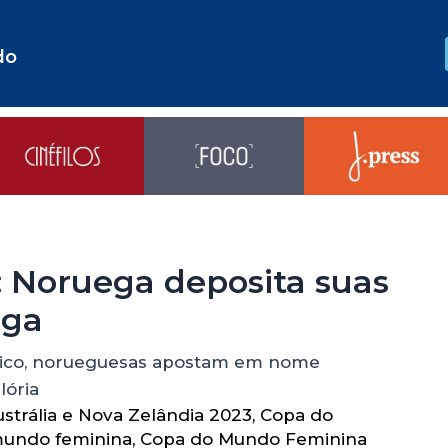
do
: Noruega deposita suas
iga
rico, norueguesas apostam em nome
lória
strália e Nova Zelândia 2023
,
Copa do
mundo feminina
,
Copa do Mundo Feminina