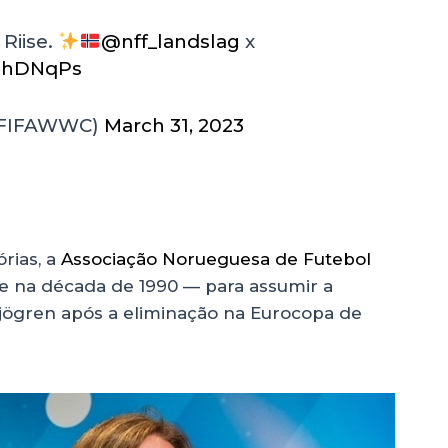
Riise.
@nff_landslag
x
yihDNqPs
@FIFAWWC)
March 31, 2023
rias, a
Associação Norueguesa de Futebol
e na década de 1990 — para assumir a
 Sjögren após a eliminação na Eurocopa de