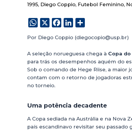
1995
,
Diego Coppio
,
Futebol Feminino
,
N
W
X
F
Li
S
h
a
n
h
Por Diego Coppio (diegocopio@usp.br)
a
c
k
a
ts
e
e
re
A seleção norueguesa chega à
Copa do
A
b
dI
para trás os desempenhos aquém do espe
p
o
n
Sob o comando de Hege Riise, a maior jo
p
o
contam com o retorno de jogadoras es
no torneio.
k
Uma potência decadente
A Copa sediada na Austrália e na Nova 
país escandinavo revisitar seu passado g