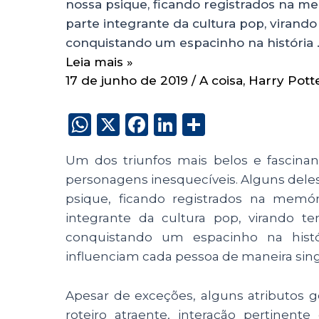
nossa psique, ficando registrados na m
parte integrante da cultura pop, viran
conquistando um espacinho na história 
Leia mais »
17 de junho de 2019
/
A coisa
,
Harry Pott
W
X
F
Li
S
h
a
n
h
Um dos triunfos mais belos e fascina
a
c
k
a
personagens inesquecíveis. Alguns dele
ts
e
e
re
psique, ficando registrados na memór
A
b
dI
integrante da cultura pop, virando 
p
o
n
conquistando um espacinho na histó
p
o
influenciam cada pessoa de maneira sing
k
Apesar de exceções, alguns atributos 
roteiro atraente, interação pertine