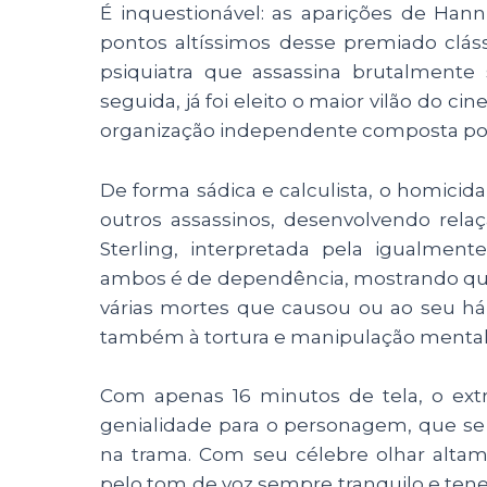
É inquestionável: as aparições de Han
pontos altíssimos desse premiado clás
psiquiatra que assassina brutalmente
seguida, já foi eleito o maior vilão do 
organização independente composta por d
De forma sádica e calculista, o homicida 
outros assassinos, desenvolvendo rela
Sterling, interpretada pela igualment
ambos é de dependência, mostrando que 
várias mortes que causou ou ao seu h
também à tortura e manipulação mental 
Com apenas 16 minutos de tela, o extr
genialidade para o personagem, que s
na trama. Com seu célebre olhar alta
pelo tom de voz sempre tranquilo e ten