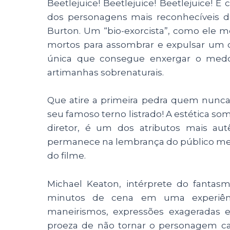
Beetlejuice! Beetlejuice! Beetlejuice
dos personagens mais reconhecíveis 
Burton. Um “bio-exorcista”, como ele 
mortos para assombrar e expulsar um ca
única que consegue enxergar o medon
artimanhas sobrenaturais.
Que atire a primeira pedra quem nunca
seu famoso terno listrado! A estética so
diretor, é um dos atributos mais au
permanece na lembrança do público me
do filme.
Michael Keaton, intérprete do fantas
minutos de cena em uma experiênc
maneirismos, expressões exageradas e
proeza de não tornar o personagem cans