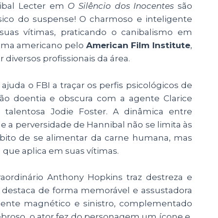
nibal Lecter em
O Silêncio dos Inocentes
são
sico do suspense! O charmoso e inteligente
 suas vítimas, praticando o canibalismo em
cinema americano pelo
American Film Institute
,
iversos profissionais da área.
ajuda o FBI a traçar os perfis psicológicos de
ção doentia e obscura com a agente Clarice
e talentosa Jodie Foster. A dinâmica entre
a perversidade de Hannibal não se limita às
ábito de se alimentar da carne humana, mas
que aplica em suas vítimas.
aordinário Anthony Hopkins traz destreza e
e destaca de forma memorável e assustadora
mente magnético e sinistro, complementado
ebroso, o ator fez do personagem um ícone e,