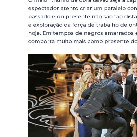
O maior triunfo da obra talvez seja a ca
espectador atento criar um paralelo com
passado e do presente não são tão dist
e exploração da força de trabalho de 
hoje. Em tempos de negros amarrados e
comporta muito mais como presente do q