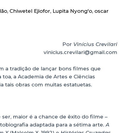
dão
,
Chiwetel Ejiofor
,
Lupita Nyong'o
,
oscar
Por
Vinícius Crevilari
vinicius.crevilari@gmail.com
m a tradição de lançar bons filmes que
 toa, a Academia de Artes e Ciências
 tais obras com muitas estatuetas.
 ser, maior é a chance de êxito do filme –
tobiografia adaptada para a sétima arte.
A
m X
(Malcolm X, 1992) e
Histórias Cruzadas