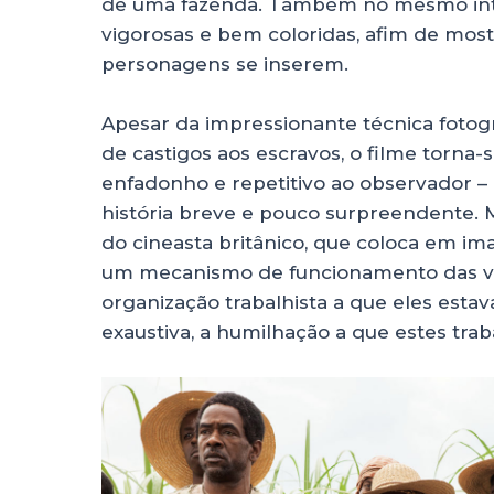
de uma fazenda. Também no mesmo int
vigorosas e bem coloridas, afim de most
personagens se inserem.
Apesar da impressionante técnica fotog
de castigos aos escravos, o filme torn
enfadonho e repetitivo ao observador – 
história breve e pouco surpreendente. M
do cineasta britânico, que coloca em ima
um mecanismo de funcionamento das ve
organização trabalhista a que eles estav
exaustiva, a humilhação a que estes tra