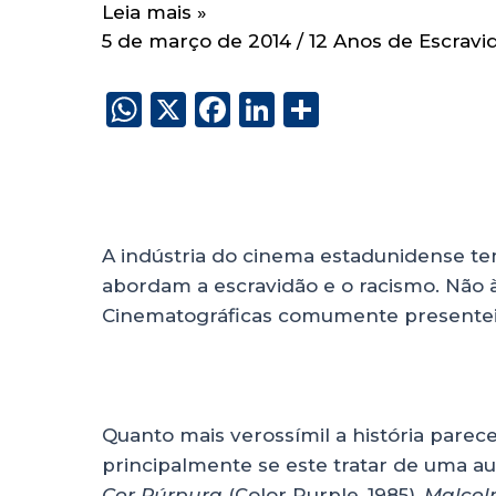
Leia mais »
5 de março de 2014
/
12 Anos de Escravi
W
X
F
Li
S
h
a
n
h
a
c
k
a
ts
e
e
re
A
b
dI
A indústria do cinema estadunidense te
p
o
n
abordam a escravidão e o racismo. Não à
p
o
Cinematográficas comumente presenteia
k
Quanto mais verossímil a história parece
principalmente se este tratar de uma au
Cor Púrpura
(Color Purple, 1985),
Malcol