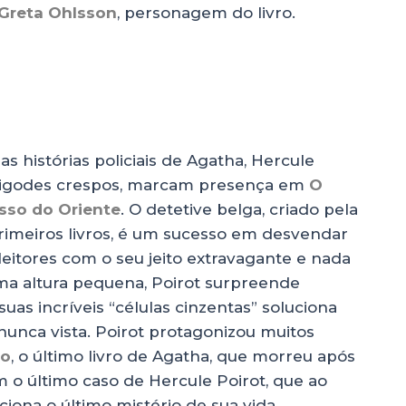
Greta Ohlsson
, personagem do livro.
 histórias policiais de Agatha, Hercule
 bigodes crespos, marcam presença em
O
sso do Oriente
. O detetive belga, criado pela
rimeiros livros, é um sucesso em desvendar
 leitores com o seu jeito extravagante e nada
a altura pequena, Poirot surpreende
as incríveis “células cinzentas” soluciona
nunca vista. Poirot protagonizou muitos
no
, o último livro de Agatha, que morreu após
o último caso de Hercule Poirot, que ao
uciona o último mistério de sua vida.