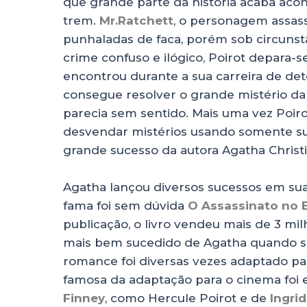
que grande parte da história acaba ac
trem.
Mr.Ratchett
, o personagem assass
punhaladas de faca, porém sob circunst
crime confuso e ilógico, Poirot depara
encontrou durante a sua carreira de det
consegue resolver o grande mistério da
parecia sem sentido. Mais uma vez Poir
desvendar mistérios usando somente sua
grande sucesso da autora Agatha Christi
Agatha lançou diversos sucessos em sua
fama foi sem dúvida
O Assassinato no 
publicação, o livro vendeu mais de 3 mil
mais bem sucedido de Agatha quando se 
romance foi diversas vezes adaptado par
famosa da adaptação para o cinema foi 
Finney
, como Hercule Poirot e de
Ingri