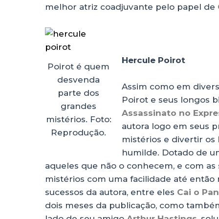
melhor atriz coadjuvante pelo papel de
Hercule Poirot
Poirot é quem
desvenda
Assim como em diversas
parte dos
Poirot e seus longos
grandes
Assassinato no Expre
mistérios. Foto:
autora logo em seus p
Reprodução.
mistérios e divertir os
humilde. Dotado de um
aqueles que não o conhecem, e com as su
mistérios com uma facilidade até então 
sucessos da autora, entre eles
Cai o Pa
dois meses da publicação, como também 
lado de seu amigo
Arthur Hastings
, sol