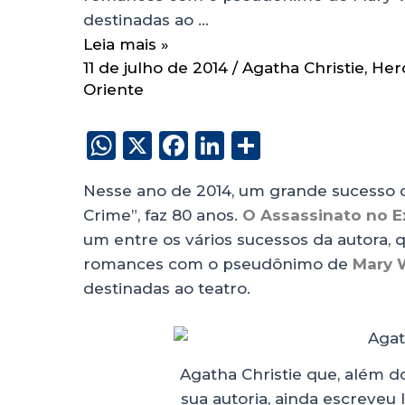
destinadas ao …
Leia mais »
11 de julho de 2014
/
Agatha Christie
,
Herc
Oriente
W
X
F
Li
S
h
a
n
h
Nesse ano de 2014, um grande sucesso
a
c
k
a
Crime”, faz 80 anos.
O Assassinato no E
ts
e
e
re
um entre os vários sucessos da autora, q
A
b
dI
romances com o pseudônimo de
Mary 
p
o
n
destinadas ao teatro.
p
o
k
Agatha Christie que, além d
sua autoria, ainda escreveu