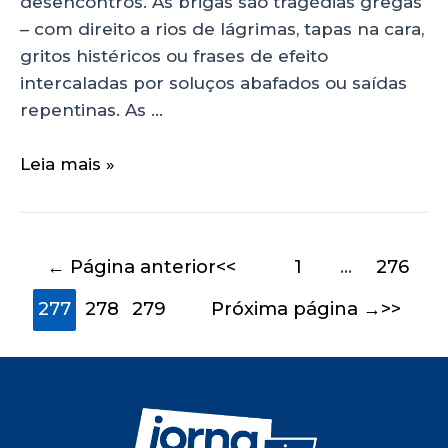
desencontros. As brigas são tragédias gregas
– com direito a rios de lágrimas, tapas na cara,
gritos histéricos ou frases de efeito
intercaladas por soluços abafados ou saídas
repentinas. As …
Leia mais »
←
Página anterior
1
…
276
277
278
279
Próxima página
→