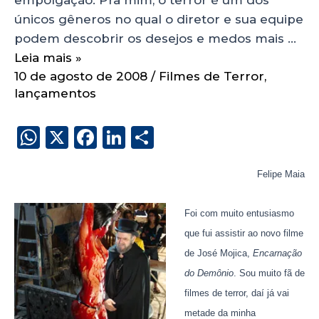
únicos gêneros no qual o diretor e sua equipe
podem descobrir os desejos e medos mais …
Leia mais »
10 de agosto de 2008
/
Filmes de Terror
,
lançamentos
W
X
F
Li
S
h
a
n
h
a
c
k
a
Felipe Maia
ts
e
e
re
Foi com muito entusiasmo
A
b
dI
que fui assistir ao novo filme
p
o
n
de José Mojica,
Encarnação
p
o
do Demônio
. Sou muito fã de
k
filmes de terror, daí já vai
metade da minha