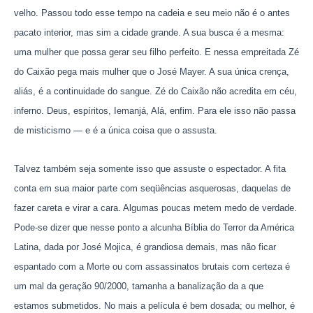
velho. Passou todo esse tempo na cadeia e seu meio não é o antes
pacato interior, mas sim a cidade grande. A sua busca é a mesma:
uma mulher que possa gerar seu filho perfeito. E nessa empreitada Zé
do Caixão pega mais mulher que o José Mayer. A sua única crença,
aliás, é a continuidade do sangue. Zé do Caixão não acredita em céu,
inferno. Deus, espíritos, Iemanjá, Alá, enfim. Para ele isso não passa
de misticismo — e é a única coisa que o assusta.
Talvez também seja somente isso que assuste o espectador. A fita
conta em sua maior parte com seqüências asquerosas, daquelas de
fazer careta e virar a cara. Algumas poucas metem medo de verdade.
Pode-se dizer que nesse ponto a alcunha Bíblia do Terror da América
Latina, dada por José Mojica, é grandiosa demais, mas não ficar
espantado com a Morte ou com assassinatos brutais com certeza é
um mal da geração 90/2000, tamanha a banalização da a que
estamos submetidos. No mais a película é bem dosada; ou melhor, é