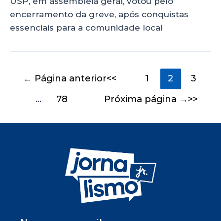
USP, em assembleia geral, votou pelo
encerramento da greve, após conquistas
essenciais para a comunidade local
←
Página anterior
1
2
3
…
78
Próxima página
→