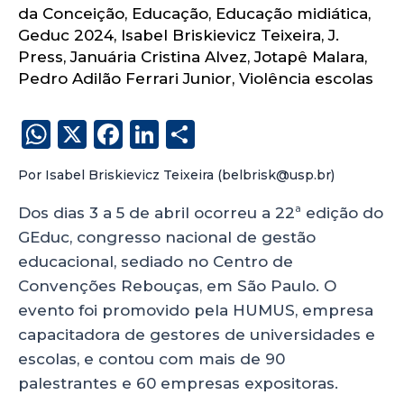
da Conceição
,
Educação
,
Educação midiática
,
Geduc 2024
,
Isabel Briskievicz Teixeira
,
J.
Press
,
Januária Cristina Alvez
,
Jotapê Malara
,
Pedro Adilão Ferrari Junior
,
Violência escolas
W
X
F
Li
S
h
a
n
h
Por Isabel Briskievicz Teixeira (belbrisk@usp.br)
a
c
k
a
ts
e
e
re
Dos dias 3 a 5 de abril ocorreu a 22ª edição do
GEduc, congresso nacional de gestão
A
b
dI
educacional, sediado no Centro de
p
o
n
Convenções Rebouças, em São Paulo. O
p
o
evento foi promovido pela HUMUS, empresa
k
capacitadora de gestores de universidades e
escolas, e contou com mais de 90
palestrantes e 60 empresas expositoras.