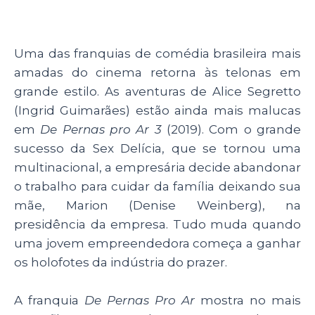
p
o
n
p
o
Uma das franquias de comédia brasileira mais
k
amadas do cinema retorna às telonas em
grande estilo. As aventuras de Alice Segretto
(Ingrid Guimarães) estão ainda mais malucas
em
De Pernas pro Ar 3
(2019). Com o grande
sucesso da Sex Delícia, que se tornou uma
multinacional, a empresária decide abandonar
o trabalho para cuidar da família deixando sua
mãe, Marion (Denise Weinberg), na
presidência da empresa. Tudo muda quando
uma jovem empreendedora começa a ganhar
os holofotes da indústria do prazer.
A franquia
De Pernas Pro Ar
mostra no mais