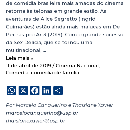
de comédia brasileira mais amadas do cinema
retorna às telonas em grande estilo. As
aventuras de Alice Segretto (Ingrid
Guimarães) estão ainda mais malucas em De
Pernas pro Ar 3 (2019). Com o grande sucesso
da Sex Delícia, que se tornou uma
multinacional, …
Leia mais »
11 de abril de 2019
/
Cinema Nacional
,
Comédia
,
comédia de família
W
X
F
Li
S
h
a
n
h
Por Marcelo Canquerino e Thaislane Xavier
a
c
k
a
marcelocanquerino@usp.br
ts
e
e
re
thaislanexavier@usp.br
A
b
dI