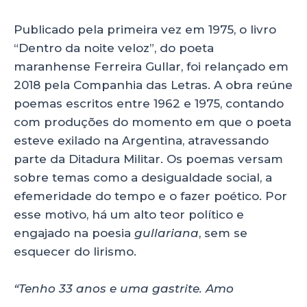
A
b
dI
p
o
n
Publicado pela primeira vez em 1975, o livro
p
o
“Dentro da noite veloz”, do poeta
maranhense Ferreira Gullar, foi relançado em
k
2018 pela Companhia das Letras. A obra reúne
poemas escritos entre 1962 e 1975, contando
com produções do momento em que o poeta
esteve exilado na Argentina, atravessando
parte da Ditadura Militar. Os poemas versam
sobre temas como a desigualdade social, a
efemeridade do tempo e o fazer poético. Por
esse motivo, há um alto teor político e
engajado na poesia
gullariana
, sem se
esquecer do lirismo.
“Tenho 33 anos e uma gastrite. Amo