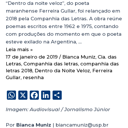
“Dentro da noite veloz”, do poeta
maranhense Ferreira Gullar, foi relançado em
2018 pela Companhia das Letras. A obra reúne
poemas escritos entre 1962 e 1975, contando
com produções do momento em que o poeta
esteve exilado na Argentina, …
Leia mais »
17 de janeiro de 2019
/
Bianca Muniz
,
Cia. das
Letras
,
Companhia das letras
,
companhia das
letras 2018
,
Dentro da Noite Veloz
,
Ferreira
Gullar
,
resenha
W
X
F
Li
S
h
a
n
h
Imagem: Audiovisual / Jornalismo Júnior
a
c
k
a
ts
e
e
re
Por
Bianca Muniz
| biancamuniz@usp.br