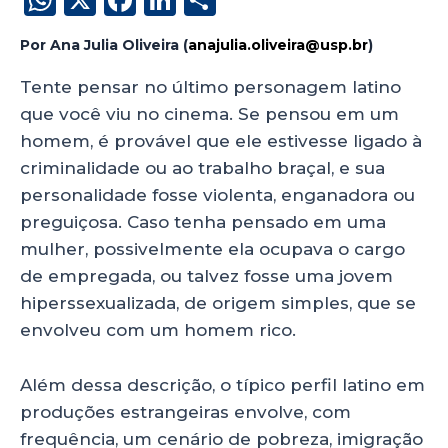
h
a
n
h
Por
Ana Julia Oliveira (
anajulia.oliveira@usp.br
)
a
c
k
a
ts
e
e
re
Tente pensar no último personagem latino
que você viu no cinema. Se pensou em um
A
b
dI
homem, é provável que ele estivesse ligado à
p
o
n
criminalidade ou ao trabalho braçal, e sua
p
o
personalidade fosse violenta, enganadora ou
k
preguiçosa. Caso tenha pensado em uma
mulher, possivelmente ela ocupava o cargo
de empregada, ou talvez fosse uma jovem
hiperssexualizada, de origem simples, que se
envolveu com um homem rico.
Além dessa descrição, o típico perfil latino em
produções estrangeiras envolve, com
frequência, um cenário de pobreza, imigração