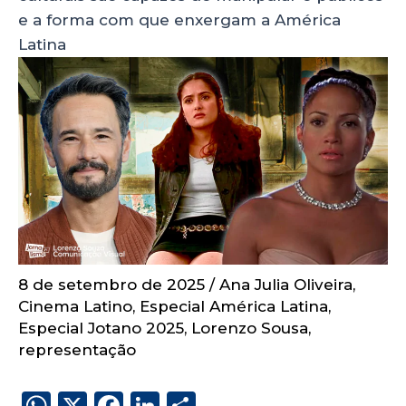
e a forma com que enxergam a América
Latina
8 de setembro de 2025
/
Ana Julia Oliveira
,
Cinema Latino
,
Especial América Latina
,
Especial Jotano 2025
,
Lorenzo Sousa
,
representação
W
X
F
Li
S