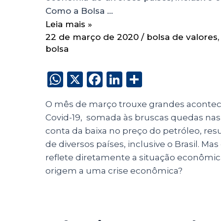
Como a Bolsa …
Leia mais »
22 de março de 2020
/
bolsa de valores
bolsa
W
X
F
Li
S
h
a
n
h
O mês de março trouxe grandes aconte
a
c
k
a
Covid-19, somada às bruscas quedas nas 
ts
e
e
re
conta da baixa no preço do petróleo, 
A
b
dI
de diversos países, inclusive o Brasil. M
p
o
n
reflete diretamente a situação econômi
p
o
origem a uma crise econômica?
k