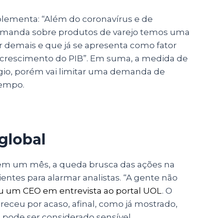
plementa: “Além do coronavírus e de
emanda sobre produtos de varejo temos uma
r demais e que já se apresenta como fator
 crescimento do PIB”. Em suma, a medida de
ágio, porém vai limitar uma demanda de
tempo.
global
em um mês, a queda brusca das ações na
cientes para alarmar analistas. “A gente não
u um CEO em entrevista ao portal UOL
. O
ceu por acaso, afinal, como já mostrado,
o pode ser considerado sensível.