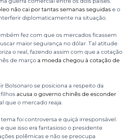
ma guerra comercial entre os dois países.
óleo não cai por tantas semanas seguidas
e o
nterferir diplomaticamente na situação.
 também fez com que os mercados ficassem
buscar maior segurança no dólar. Tal atitude
iza o real, fazendo assim com que a cotação
o mês de março
a moeda chegou à cotação de
ir Bolsonaro se posiciona a respeito da
filhos
acusa o governo chinês de esconder
ral que o mercado reaja.
 tema foi controversa e quiçá irresponsável.
 e que isso era fantasioso o presidente
ções polêmicas e não se preocupa