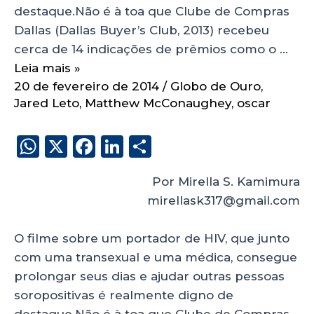
destaque.Não é à toa que Clube de Compras
Dallas (Dallas Buyer’s Club, 2013) recebeu
cerca de 14 indicações de prêmios como o …
Leia mais »
20 de fevereiro de 2014
/
Globo de Ouro
,
Jared Leto
,
Matthew McConaughey
,
oscar
W
X
F
Li
S
h
a
n
h
Por Mirella S. Kamimura
a
c
k
a
mirellask317@gmail.com
ts
e
e
re
A
b
dI
O filme sobre um portador de HIV, que junto
p
o
n
com uma transexual e uma médica, consegue
p
o
prolongar seus dias e ajudar outras pessoas
soropositivas é realmente digno de
k