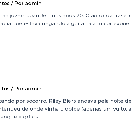
ntos
/ Por
admin
uma jovem Joan Jett nos anos 70. O autor da frase
abia que estava negando a guitarra à maior expoen
ntos
/ Por
admin
ndo por socorro. Riley Biers andava pela noite d
entendeu de onde vinha o golpe (apenas um vulto
sangue e gritos …