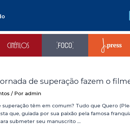
do
jornada de superação fazem o film
ntos
/ Por
admin
e superação têm em comum? Tudo que Quero (Please
a que, guiada por sua paixão pela famosa franquia
para submeter seu manuscrito …