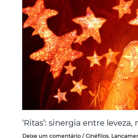
‘Ritas’: sinergia entre leveza
Deixe um comentário
/
Cinéfilos
,
Lançame