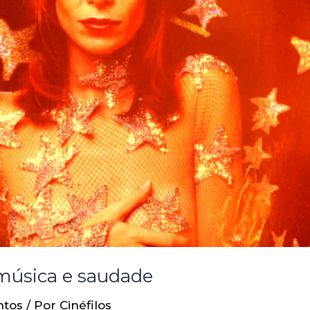
, música e saudade
ntos
/ Por
Cinéfilos