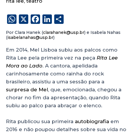
rita lee
,
teatro
W
X
F
Li
S
h
a
n
h
Por Clara Hanek (
clarahanek@usp.br
) e Isabela Nahas
a
c
k
a
(
isabelanahas@usp.br
)
ts
e
e
re
Em 2014, Mel Lisboa subiu aos palcos como
A
b
dI
Rita Lee pela primeira vez na peça
Rita Lee
p
o
n
Mora ao Lado
. A cantora, apelidada
p
o
carinhosamente como rainha do rock
brasileiro, assistiu a uma sessão para a
k
surpresa de Mel
, que, emocionada, chegou a
chorar no fim da apresentação, quando Rita
subiu ao palco para abraçar o elenco.
Rita publicou sua primeira
autobiografia
em
2016 e não poupou detalhes sobre sua vida no