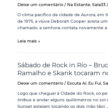
Deixe um comentário
/
Na Estante
,
Sala33
O clima pacífico da cidade de Aurora, em N
de 1975, a viúva Deborah Cooper avista u
chamado, a senhora contata novamente a p
Leia mais »
Sábado de Rock in Rio – Bruc
Ramalho e Skank tocaram no 
Deixe um comentário
/
Escuta Aí
,
Eu Fui
,
Sa
Logo que cheguei à Cidade do Rock, só pen
ônibus e andar alguns quilômetros no sol
Sunset estejam tocando os dois (não tão) 