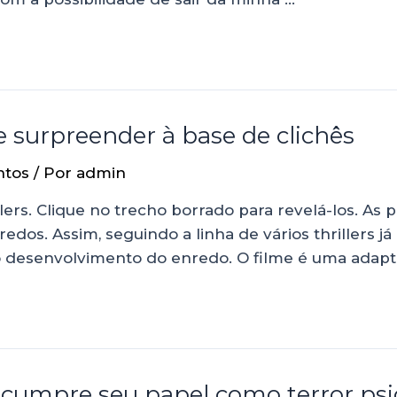
surpreender à base de clichês
ntos
/ Por
admin
ers. Clique no trecho borrado para revelá-los. As
s. Assim, seguindo a linha de vários thrillers j
 o desenvolvimento do enredo. O filme é uma adap
cumpre seu papel como terror psi