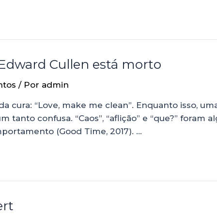
Edward Cullen está morto
ntos
/ Por
admin
a cura: “Love, make me clean”. Enquanto isso, uma
 tanto confusa. “Caos”, “aflição” e “que?” foram a
mportamento (Good Time, 2017). …
ert