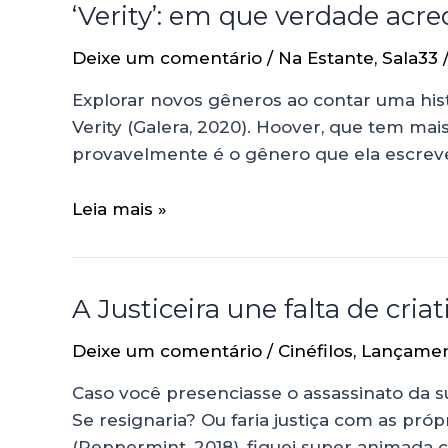
‘Verity’: em que verdade acre
Deixe um comentário
/
Na Estante
,
Sala33
Explorar novos gêneros ao contar uma hist
Verity (Galera, 2020). Hoover, que tem mai
provavelmente é o gênero que ela escre
Leia mais »
A Justiceira une falta de cri
Deixe um comentário
/
Cinéfilos
,
Lançame
Caso você presenciasse o assassinato da su
Se resignaria? Ou faria justiça com as pró
(Peppermint, 2018), fiquei super animada 