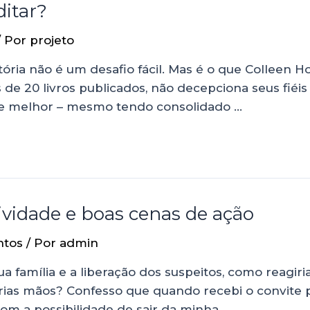
ditar?
/ Por
projeto
ória não é um desafio fácil. Mas é o que Colleen Ho
s de 20 livros publicados, não decepciona seus fiéi
ve melhor – mesmo tendo consolidado …
atividade e boas cenas de ação
ntos
/ Por
admin
a família e a liberação dos suspeitos, como reagiri
prias mãos? Confesso que quando recebi o convite p
com a possibilidade de sair da minha …