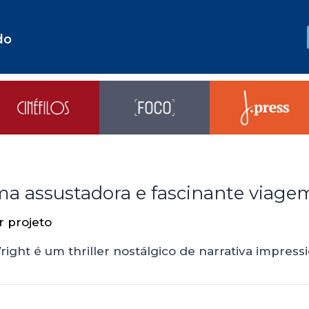
do
ma assustadora e fascinante viag
or
projeto
ght é um thriller nostálgico de narrativa impress