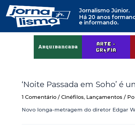
Jornalismo Júnior.
Há 20 anos forman
e informando.
‘Noite Passada em Soho’ é u
1 Comentário
/
Cinéfilos
,
Lançamentos
/ P
Novo longa-metragem do diretor Edgar Wri