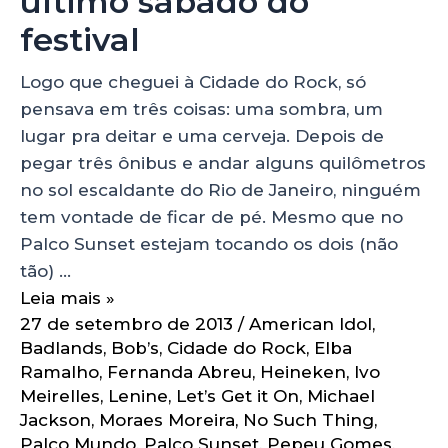
último sábado do
festival
Logo que cheguei à Cidade do Rock, só
pensava em três coisas: uma sombra, um
lugar pra deitar e uma cerveja. Depois de
pegar três ônibus e andar alguns quilômetros
no sol escaldante do Rio de Janeiro, ninguém
tem vontade de ficar de pé. Mesmo que no
Palco Sunset estejam tocando os dois (não
tão) …
Leia mais »
27 de setembro de 2013
/
American Idol
,
Badlands
,
Bob’s
,
Cidade do Rock
,
Elba
Ramalho
,
Fernanda Abreu
,
Heineken
,
Ivo
Meirelles
,
Lenine
,
Let’s Get it On
,
Michael
Jackson
,
Moraes Moreira
,
No Such Thing
,
Palco Mundo
,
Palco Sunset
,
Pepeu Gomes
,