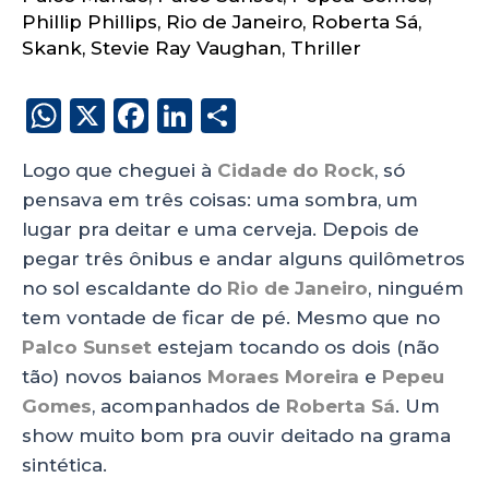
Phillip Phillips
,
Rio de Janeiro
,
Roberta Sá
,
Skank
,
Stevie Ray Vaughan
,
Thriller
W
X
F
Li
S
h
a
n
h
Logo que cheguei à
Cidade do Rock
, só
a
c
k
a
pensava em três coisas: uma sombra, um
ts
e
e
re
lugar pra deitar e uma cerveja. Depois de
A
b
dI
pegar três ônibus e andar alguns quilômetros
p
o
n
no sol escaldante do
Rio de Janeiro
, ninguém
p
o
tem vontade de ficar de pé. Mesmo que no
Palco Sunset
estejam tocando os dois (não
k
tão) novos baianos
Moraes Moreira
e
Pepeu
Gomes
, acompanhados de
Roberta Sá
. Um
show muito bom pra ouvir deitado na grama
sintética.