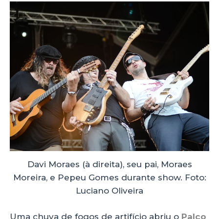
Davi Moraes (à direita), seu pai, Moraes
Moreira, e Pepeu Gomes durante show. Foto:
Luciano Oliveira
Uma chuva de fogos de artifício abriu o
Palco