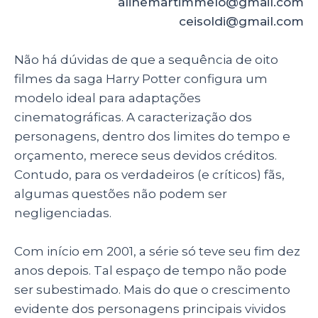
alinemartimmelo@gmail.com
ts
e
e
re
ceisoldi@gmail.com
A
b
dI
p
o
n
Não há dúvidas de que a sequência de oito
p
o
filmes da saga Harry Potter configura um
modelo ideal para adaptações
k
cinematográficas. A caracterização dos
personagens, dentro dos limites do tempo e
orçamento, merece seus devidos créditos.
Contudo, para os verdadeiros (e críticos) fãs,
algumas questões não podem ser
negligenciadas.
Com início em 2001, a série só teve seu fim dez
anos depois. Tal espaço de tempo não pode
ser subestimado. Mais do que o crescimento
evidente dos personagens principais vividos