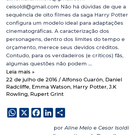
ceisoldi@gmail.com Não há dúvidas de que a
sequência de oito filmes da saga Harry Potter
configura um modelo ideal para adaptações
cinematográficas. A caracterização dos
personagens, dentro dos limites do tempo e
orçamento, merece seus devidos créditos.
Contudo, para os verdadeiros (e críticos) fãs,
algumas questões não podem …
Leia mais »
22 de julho de 2016
/
Alfonso Cuarón
,
Daniel
Radcliffe
,
Emma Watson
,
Harry Potter
,
J.K
Rowling
,
Rupert Grint
W
X
F
Li
S
h
a
n
h
por
Aline Melo
e
Cesar Isoldi
a
c
k
a