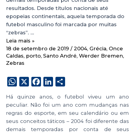
resultados. Desde títulos nacionais até
epopeias continentais, aquela temporada do
futebol masculino foi marcada por muitas
“zebras”. …
Leia mais »
18 de setembro de 2019
/
2004
,
Grécia
,
Once
Caldas
,
porto
,
Santo André
,
Werder Bremen
,
Zebras
W
X
F
Li
S
h
a
n
h
Há quinze anos, o futebol viveu um ano
a
c
k
a
peculiar. Não foi um ano com mudanças nas
ts
e
e
re
regras do esporte, em seu calendário ou em
A
b
dI
seus conceitos táticos – 2004 foi diferente das
p
o
n
demais temporadas por conta de seus