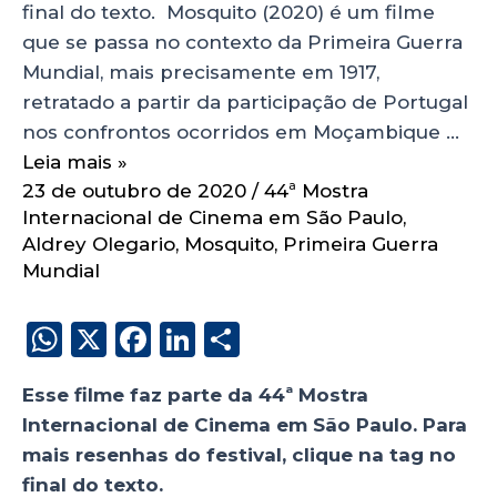
final do texto. Mosquito (2020) é um filme
que se passa no contexto da Primeira Guerra
Mundial, mais precisamente em 1917,
retratado a partir da participação de Portugal
nos confrontos ocorridos em Moçambique …
Leia mais »
23 de outubro de 2020
/
44ª Mostra
Internacional de Cinema em São Paulo
,
Aldrey Olegario
,
Mosquito
,
Primeira Guerra
Mundial
W
X
F
Li
S
h
a
n
h
Esse filme faz parte da 44ª Mostra
a
c
k
a
Internacional de Cinema em São Paulo. Para
ts
e
e
re
mais resenhas do festival, clique na tag no
A
b
dI
final do texto.