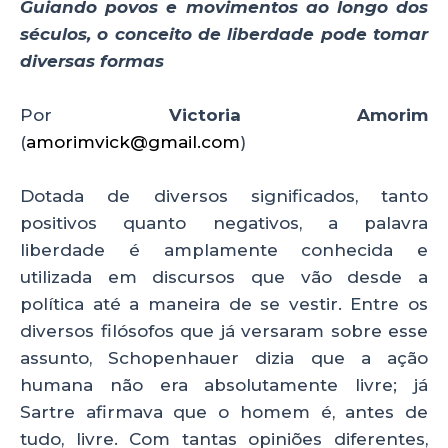
Guiando povos e movimentos ao longo dos
a
c
k
a
séculos, o conceito de liberdade pode tomar
ts
e
e
re
diversas formas
A
b
dI
p
o
n
Por
Victoria Amorim
p
o
(
amorimvick@gmail.com
)
k
Dotada de diversos significados, tanto
positivos quanto negativos, a palavra
liberdade é amplamente conhecida e
utilizada em discursos que vão desde a
política até a maneira de se vestir. Entre os
diversos filósofos que já versaram sobre esse
assunto, Schopenhauer dizia que a ação
humana não era absolutamente livre; já
Sartre afirmava que o homem é, antes de
tudo, livre. Com tantas opiniões diferentes,