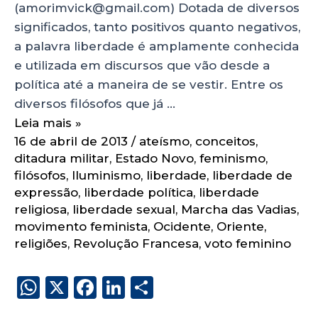
(amorimvick@gmail.com) Dotada de diversos
significados, tanto positivos quanto negativos,
a palavra liberdade é amplamente conhecida
e utilizada em discursos que vão desde a
política até a maneira de se vestir. Entre os
diversos filósofos que já …
Leia mais »
16 de abril de 2013
/
ateísmo
,
conceitos
,
ditadura militar
,
Estado Novo
,
feminismo
,
filósofos
,
Iluminismo
,
liberdade
,
liberdade de
expressão
,
liberdade política
,
liberdade
religiosa
,
liberdade sexual
,
Marcha das Vadias
,
movimento feminista
,
Ocidente
,
Oriente
,
religiões
,
Revolução Francesa
,
voto feminino
W
X
F
Li
S
h
a
n
h