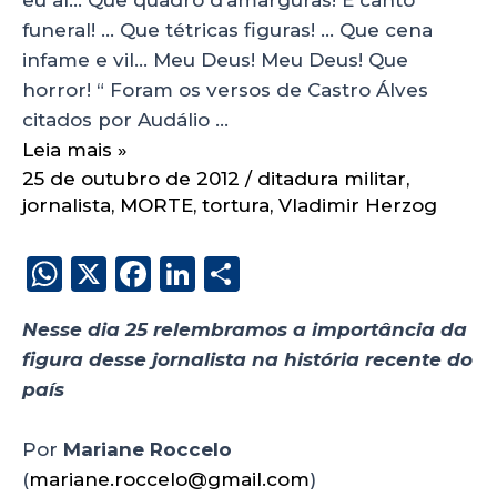
funeral! … Que tétricas figuras! … Que cena
infame e vil… Meu Deus! Meu Deus! Que
horror! “ Foram os versos de Castro Álves
citados por Audálio …
Leia mais »
25 de outubro de 2012
/
ditadura militar
,
jornalista
,
MORTE
,
tortura
,
Vladimir Herzog
W
X
F
Li
S
h
a
n
h
Nesse dia 25 relembramos a importância da
a
c
k
a
figura desse jornalista na história recente do
ts
e
e
re
país
A
b
dI
p
o
n
Por
Mariane Roccelo
p
o
(
mariane.roccelo@gmail.com
)