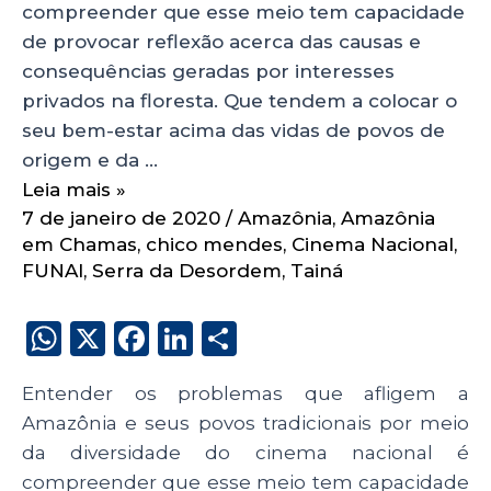
compreender que esse meio tem capacidade
de provocar reflexão acerca das causas e
consequências geradas por interesses
privados na floresta. Que tendem a colocar o
seu bem-estar acima das vidas de povos de
origem e da …
Leia mais »
7 de janeiro de 2020
/
Amazônia
,
Amazônia
em Chamas
,
chico mendes
,
Cinema Nacional
,
FUNAI
,
Serra da Desordem
,
Tainá
W
X
F
Li
S
h
a
n
h
Entender os problemas que afligem a
a
c
k
a
Amazônia e seus povos tradicionais por meio
ts
e
e
re
da diversidade do cinema nacional é
A
b
dI
compreender que esse meio tem capacidade