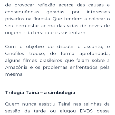
p
o
n
de provocar reflexão acerca das causas e
p
o
consequências geradas por interesses
privados na floresta. Que tendem a colocar o
k
seu bem-estar acima das vidas de povos de
origem e da terra que os sustentam.
Com o objetivo de discutir o assunto, o
Cinéfilos trouxe, de forma aprofundada,
alguns filmes brasileiros que falam sobre a
Amazônia e os problemas enfrentados pela
mesma.
Trilogia Tainá – a simbologia
Quem nunca assistiu Tainá nas telinhas da
sessão da tarde ou alugou DVDS dessa