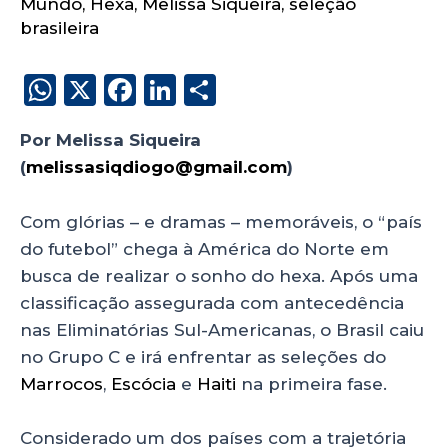
Mundo
,
Hexa
,
Melissa Siqueira
,
seleção
brasileira
W
X
F
Li
S
h
a
n
h
Por Melissa Siqueira
a
c
k
a
(
melissasiqdiogo@gmail.com
)
brasil
ts
e
e
re
A
b
dI
Com glórias – e dramas – memoráveis, o “país
p
o
n
do futebol” chega à América do Norte em
p
o
busca de realizar o sonho do hexa. Após uma
classificação assegurada com antecedência
k
nas Eliminatórias Sul-Americanas, o Brasil caiu
no Grupo C e irá enfrentar as seleções do
Marrocos
,
Escócia
e
Haiti
na primeira fase.
Considerado um dos países com a trajetória