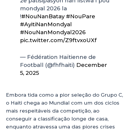
2e patisipasyon nan listwa l pou
mondyal 2026 la
!
#NouNanBatay
#NouPare
#AyitiNanMondyal
#NouNanMondyal2026
pic.twitter.com/Z9ftvxoUXf
— Fédération Haïtienne de
Football (@fhfhaiti)
December
5, 2025
Embora tida como a pior seleção do Grupo C,
o Haiti chega ao Mundial com um dos ciclos
mais respeitáveis da competição, ao
conseguir a classificação longe de casa,
enquanto atravessa uma das piores crises