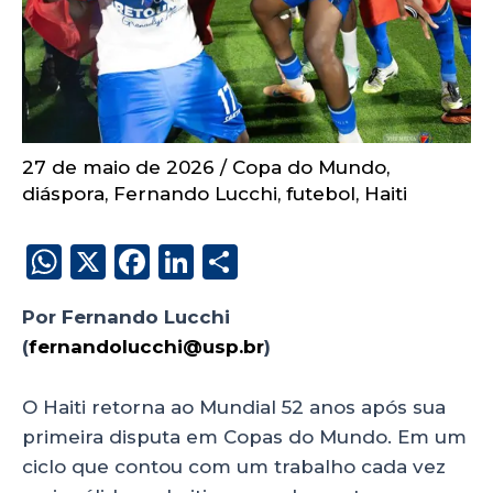
27 de maio de 2026
/
Copa do Mundo
,
diáspora
,
Fernando Lucchi
,
futebol
,
Haiti
W
X
F
Li
S
h
a
n
h
Por Fernando Lucchi
a
c
k
a
(
fernandolucchi@usp.br
)
copa
ts
e
e
re
A
b
dI
O Haiti retorna ao Mundial 52 anos após sua
p
o
n
primeira disputa em Copas do Mundo. Em um
p
o
ciclo que contou com um trabalho cada vez