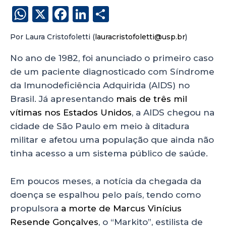
W
X
F
Li
S
h
a
n
h
Por Laura Cristofoletti (
lauracristofoletti@usp.br
)
a
c
k
a
ts
e
e
re
No ano de 1982, foi anunciado o primeiro caso
de um paciente diagnosticado com Síndrome
A
b
dI
da Imunodeficiência Adquirida (AIDS) no
p
o
n
Brasil. Já apresentando
mais de três mil
p
o
vítimas nos Estados Unidos
, a AIDS chegou na
k
cidade de São Paulo em meio à ditadura
militar e afetou uma população que ainda não
tinha acesso a um sistema público de saúde.
Em poucos meses, a notícia da chegada da
doença se espalhou pelo país, tendo como
propulsora
a morte de Marcus Vinícius
Resende Gonçalves
, o “Markito”, estilista de