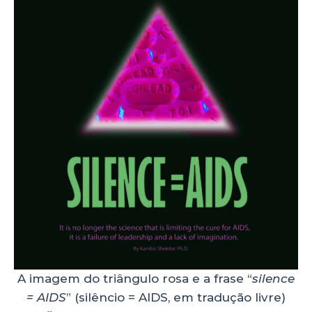
A imagem do triângulo rosa e a frase “
silence
= AIDS
” (silêncio = AIDS, em tradução livre)