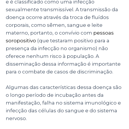
A
b
dI
e é classificado como uma infecção
p
o
n
sexualmente transmissível. A transmissão da
p
o
doença ocorre através da troca de fluídos
corporais, como sêmen, sangue e leite
k
materno, portanto, o convívio com
pessoas
soropositivo
(que testaram positivo para a
presença da infecção no organismo) não
oferece nenhum risco à população. A
disseminação dessa informação é importante
para o combate de casos de discriminação.
Algumas das características dessa doença são
o longo período de incubação antes da
manifestação, falha no sistema imunológico e
infecção das células do sangue e do sistema
nervoso.