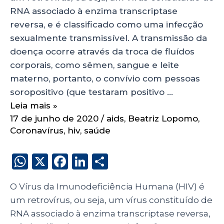
RNA associado à enzima transcriptase
reversa, e é classificado como uma infecção
sexualmente transmissível. A transmissão da
doença ocorre através da troca de fluídos
corporais, como sêmen, sangue e leite
materno, portanto, o convívio com pessoas
soropositivo (que testaram positivo …
Leia mais »
17 de junho de 2020
/
aids
,
Beatriz Lopomo
,
Coronavírus
,
hiv
,
saúde
W
X
F
Li
S
h
a
n
h
O Vírus da Imunodeficiência Humana (HIV) é
a
c
k
a
um retrovírus, ou seja, um vírus constituído de
ts
e
e
re
RNA associado à enzima
transcriptase reversa,