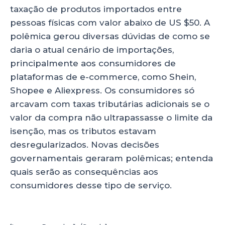
ts
e
e
re
taxação de produtos importados entre
A
b
dI
pessoas físicas com valor abaixo de US $50. A
p
o
n
polêmica gerou diversas dúvidas de como se
p
o
daria o atual cenário de importações,
principalmente aos consumidores de
k
plataformas de e-commerce, como Shein,
Shopee e Aliexpress. Os consumidores só
arcavam com taxas tributárias adicionais se o
valor da compra não ultrapassasse o limite da
isenção, mas os tributos estavam
desregularizados. Novas decisões
governamentais geraram polêmicas; entenda
quais serão as consequências aos
consumidores desse tipo de serviço.