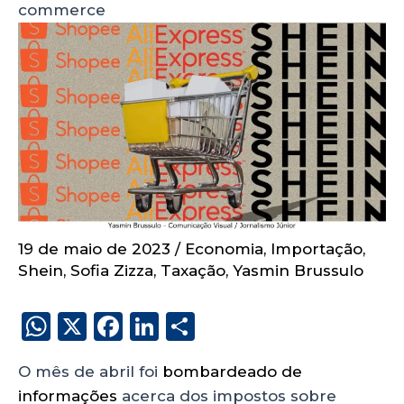
commerce
19 de maio de 2023
/
Economia
,
Importação
,
Shein
,
Sofia Zizza
,
Taxação
,
Yasmin Brussulo
W
X
F
Li
S
h
a
n
h
O mês de abril foi
bombardeado de
a
c
k
a
informações
acerca dos impostos sobre