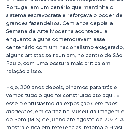
a
c
k
a
Portugal em um cenário que mantinha o
ts
e
e
re
sistema escravocrata e reforçava o poder de
A
b
dI
grandes fazendeiros. Cem anos depois, a
p
o
n
Semana de Arte Moderna aconteceu e,
p
o
enquanto alguns comemoravam esse
centenário com um nacionalismo exagerado,
k
alguns artistas se reuniam, no centro de São
Paulo, com uma postura mais crítica em
relação a isso.
Hoje, 200 anos depois, olhamos para trás e
vemos tudo o que foi construído até aqui. É
esse o entusiasmo da exposição
Cem anos
modernos
, em cartaz no Museu da Imagem e
do Som (MIS) de junho até agosto de 2022. A
mostra é rica em referências, retoma o Brasil