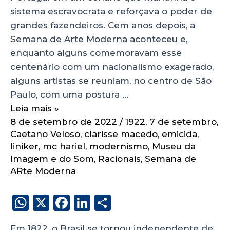
sistema escravocrata e reforçava o poder de
grandes fazendeiros. Cem anos depois, a
Semana de Arte Moderna aconteceu e,
enquanto alguns comemoravam esse
centenário com um nacionalismo exagerado,
alguns artistas se reuniam, no centro de São
Paulo, com uma postura …
Leia mais »
8 de setembro de 2022
/
1922
,
7 de setembro
,
Caetano Veloso
,
clarisse macedo
,
emicida
,
liniker
,
mc hariel
,
modernismo
,
Museu da
Imagem e do Som
,
Racionais
,
Semana de
ARte Moderna
W
X
F
Li
S
h
a
n
h
Em 1822, o Brasil se tornou independente de