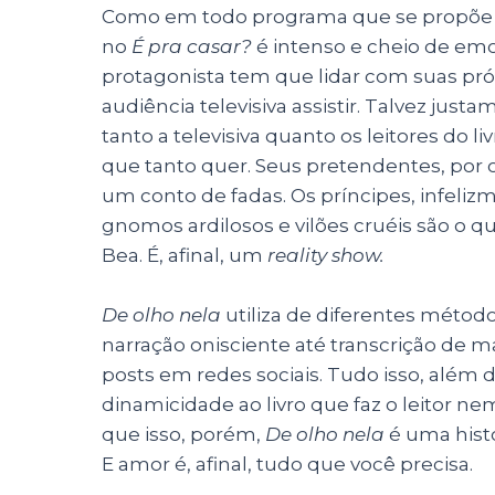
Como em todo programa que se propõe a 
no
É pra casar?
é intenso e cheio de emoç
protagonista tem que lidar com suas pró
audiência televisiva assistir. Talvez just
tanto a televisiva quanto os leitores do 
que tanto quer. Seus pretendentes, por
um conto de fadas. Os príncipes, infelizm
gnomos ardilosos e vilões cruéis são o q
Bea. É, afinal, um
reality show.
De olho nela
utiliza de diferentes método
narração onisciente até transcrição de m
posts em redes sociais. Tudo isso, além 
dinamicidade ao livro que faz o leitor 
que isso, porém,
De olho nela
é uma hist
E amor é, afinal, tudo que você precisa.