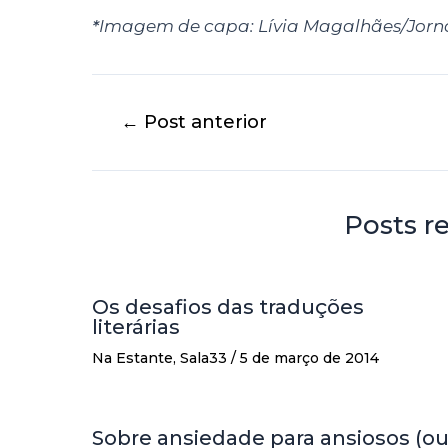
*
Imagem de capa: Lívia Magalhães/Jorna
←
Post anterior
Posts r
Os desafios das traduções
literárias
Na Estante
,
Sala33
/
5 de março de 2014
Sobre ansiedade para ansiosos (o