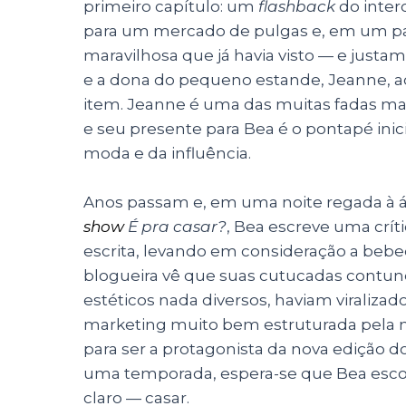
primeiro capítulo: um
flashback
do inter
para um mercado de pulgas e, em um pa
maravilhosa que já havia visto — e just
e a dona do pequeno estande, Jeanne, a
item. Jeanne é uma das muitas fadas mad
e seu presente para Bea é o pontapé ini
moda e da influência.
Anos passam e, em uma noite regada à 
show
É pra casar?
, Bea escreve uma crí
escrita, levando em consideração a bebed
blogueira vê que suas cutucadas contu
estéticos nada diversos, haviam viraliz
marketing muito bem estruturada pela n
para ser a protagonista da nova edição d
uma temporada, espera-se que Bea escol
claro — casar.