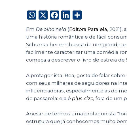
W
X
F
Li
S
h
a
n
h
Em
De olho nela
(
Editora Paralela
, 2021),
a
c
k
a
uma história romântica e de fácil con
ts
e
e
re
Schumacher em busca de um grande amo
A
b
dI
facilmente caracterizar uma comédia ro
p
o
n
começa a descrever o livro de estreia d
p
o
A protagonista, Bea, gosta de falar sob
k
com seus milhares de seguidores na inter
influenciadoras, especialmente as do me
de passarela: ela é
plus-size
,
fora de um p
Apesar de termos uma protagonista “for
estrutura que já conhecemos muito bem: o