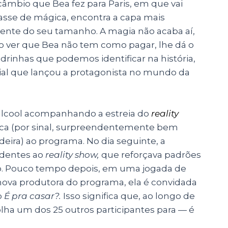
câmbio que Bea fez para Paris, em que vai
sse de mágica, encontra a capa mais
amente do seu tamanho. A magia não acaba aí,
o ver que Bea não tem como pagar, lhe dá o
rinhas que podemos identificar na história,
cial que lançou a protagonista no mundo da
álcool acompanhando a estreia do
reality
tica (por sinal, surpreendentemente bem
eira) ao programa. No dia seguinte, a
ndentes ao
reality show,
que reforçava padrões
ado. Pouco tempo depois, em uma jogada de
ova produtora do programa, ela é convidada
o
É pra casar?.
Isso significa que, ao longo de
ha um dos 25 outros participantes para — é