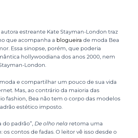
 a autora estreante Kate Stayman-London traz
sumo que acompanha a
blogueira
de moda Bea
r. Essa sinopse, porém, que poderia
mântica hollywoodiana dos anos 2000, nem
e Stayman-London.
re moda e compartilhar um pouco de sua vida
net. Mas, ao contrário da maioria das
io fashion, Bea não tem o corpo das modelos
adrão estético imposto.
a do padrão”,
De olho nela
retoma uma
s contos de fadas. O leitor vê isso desde o