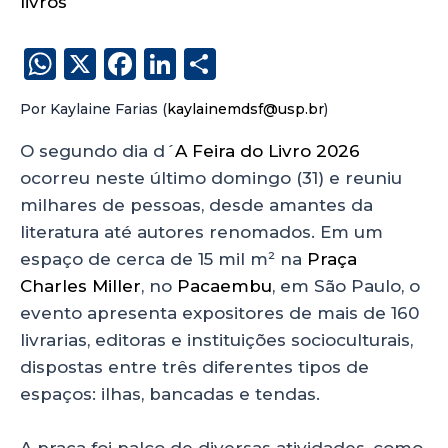
livros
W
X
F
Li
S
h
a
n
h
Por Kaylaine Farias (
kaylainemdsf@usp.br
)
a
c
k
a
ts
e
e
re
O segundo dia d´
A Feira do Livro 2026
ocorreu neste último domingo (31) e reuniu
A
b
dI
milhares de pessoas, desde amantes da
p
o
n
literatura até autores renomados. Em um
p
o
espaço de cerca de 15 mil m² na
Praça
k
Charles Miller
, no
Pacaembu
, em São Paulo, o
evento apresenta expositores de mais de 160
livrarias, editoras e instituições socioculturais,
dispostas entre três diferentes tipos de
espaços: ilhas, bancadas e tendas.