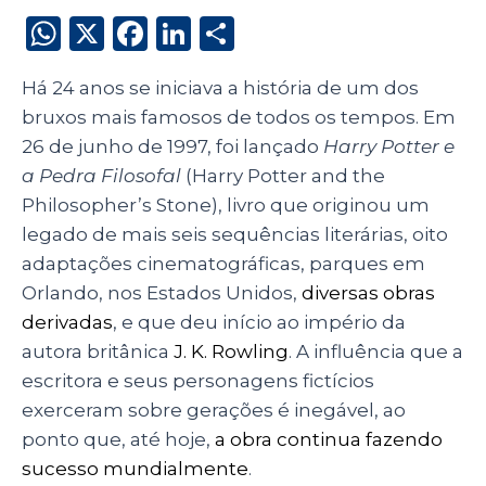
W
X
F
Li
S
h
a
n
h
Há 24 anos se iniciava a história de um dos
a
c
k
a
bruxos mais famosos de todos os tempos. Em
ts
e
e
re
26 de junho de 1997, foi lançado
Harry Potter e
A
b
dI
a Pedra Filosofal
(
Harry Potter and the
p
o
n
Philosopher’s Stone)
, livro que originou um
p
o
legado de mais seis sequências literárias, oito
adaptações cinematográficas, parques em
k
Orlando, nos Estados Unidos,
diversas obras
derivadas
, e que deu início ao império da
autora britânica
J. K. Rowling
. A influência que a
escritora e seus personagens fictícios
exerceram sobre gerações é inegável, ao
ponto que, até hoje,
a obra continua fazendo
sucesso mundialmente
.