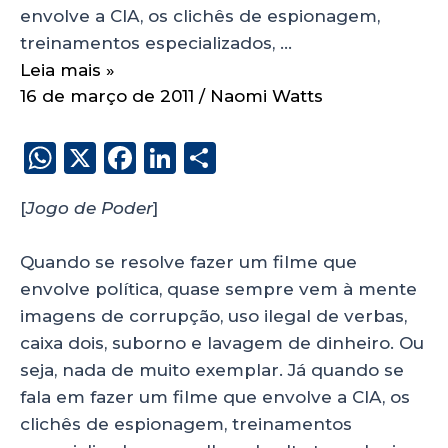
envolve a CIA, os clichês de espionagem,
treinamentos especializados, …
Leia mais »
16 de março de 2011
/
Naomi Watts
W
X
F
Li
S
h
a
n
h
[
Jogo de Poder
]
a
c
k
a
ts
e
e
re
Quando se resolve fazer um filme que
A
b
dI
envolve política, quase sempre vem à mente
p
o
n
imagens de corrupção, uso ilegal de verbas,
p
o
caixa dois, suborno e lavagem de dinheiro. Ou
seja, nada de muito exemplar. Já quando se
k
fala em fazer um filme que envolve a CIA, os
clichês de espionagem, treinamentos