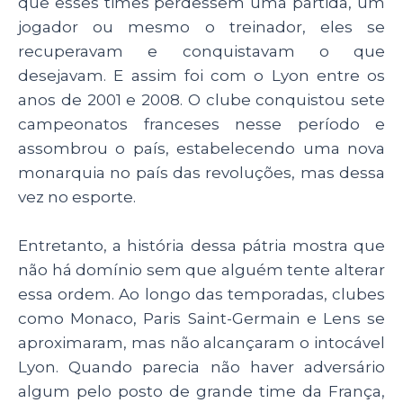
que esses times perdessem uma partida, um
A
b
dI
jogador ou mesmo o treinador, eles se
p
o
n
recuperavam e conquistavam o que
p
o
desejavam. E assim foi com o Lyon entre os
anos de 2001 e 2008. O clube conquistou sete
k
campeonatos franceses nesse período e
assombrou o país, estabelecendo uma nova
monarquia no país das revoluções, mas dessa
vez no esporte.
Entretanto, a história dessa pátria mostra que
não há domínio sem que alguém tente alterar
essa ordem. Ao longo das temporadas, clubes
como Monaco, Paris Saint-Germain e Lens se
aproximaram, mas não alcançaram o intocável
Lyon. Quando parecia não haver adversário
algum pelo posto de grande time da França,