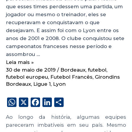
que esses times perdessem uma partida, um
jogador ou mesmo o treinador, eles se
recuperavam e conquistavam o que
desejavam. E assim foi com o Lyon entre os
anos de 2001 e 2008. O clube conquistou sete
campeonatos franceses nesse período e
assombrou …
Leia mais »
30 de maio de 2019
/
Bordeaux
,
futebol
,
futebol europeu
,
Futebol Francês
,
Girondins
Bordeaux
,
Ligue 1
,
Lyon
W
X
F
Li
S
h
a
n
h
Ao longo da história, algumas equipes
a
c
k
a
pareceram imbatíveis em seu país. Mesmo
ts
e
e
re