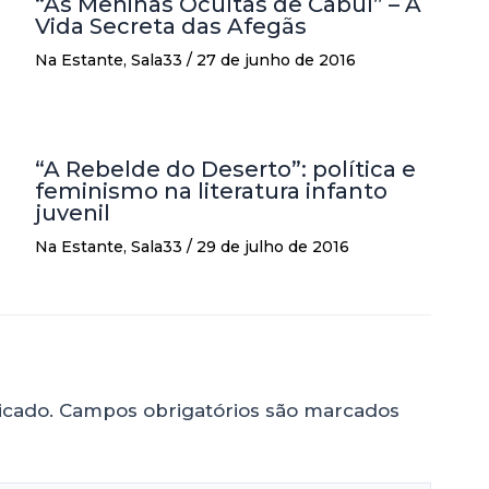
“As Meninas Ocultas de Cabul” – A
Vida Secreta das Afegãs
Na Estante
,
Sala33
/
27 de junho de 2016
“A Rebelde do Deserto”: política e
feminismo na literatura infanto
juvenil
Na Estante
,
Sala33
/
29 de julho de 2016
icado.
Campos obrigatórios são marcados