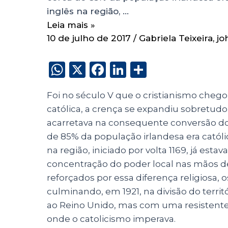
inglês na região, …
Leia mais »
10 de julho de 2017
/
Gabriela Teixeira
,
jo
W
X
F
Li
S
h
a
n
h
Foi no século V que o cristianismo chegou
a
c
k
a
católica, a crença se expandiu sobretudo
ts
e
e
re
acarretava na consequente conversão dos 
A
b
dI
de 85% da população irlandesa era catól
p
o
n
na região, iniciado por volta 1169, já esta
p
o
concentração do poder local nas mãos de
reforçados por essa diferença religiosa, 
k
culminando, em 1921, na divisão do territ
ao Reino Unido, mas com uma resistente m
onde o catolicismo imperava.