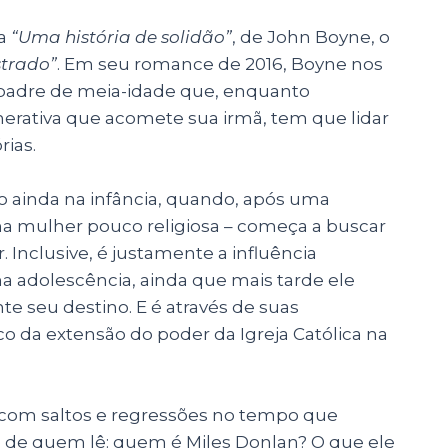
ta
“Uma história de solidão”
, de John Boyne, o
strado”
. Em seu romance de 2016, Boyne nos
 padre de meia-idade que, enquanto
rativa que acomete sua irmã, tem que lidar
ias.
mo ainda na infância, quando, após uma
uma mulher pouco religiosa – começa a buscar
. Inclusive, é justamente a influência
a adolescência, ainda que mais tarde ele
te seu destino. E é através de suas
da extensão do poder da Igreja Católica na
, com saltos e regressões no tempo que
e de quem lê: quem é Miles Donlan? O que ele