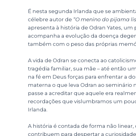
É nesta segunda Irlanda que se ambien
célebre autor de
“O menino do pijama li
apresenta à história de Odran Yates, um
acompanha a evolução da doença degene
também com o peso das próprias memór
A vida de Odran se conecta ao catolicis
tragédia familiar, sua mãe – até então 
na fé em Deus forças para enfrentar a dor
materna o que leva Odran ao seminário n
passe a acreditar que aquele era realmen
recordações que vislumbramos um pouco 
Irlanda.
A história é contada de forma não linear
contribuem para despertar a curiosidad