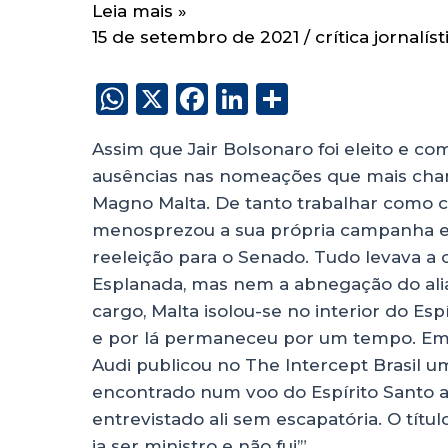
Leia mais »
15 de setembro de 2021
/
crítica jornalíst
W
X
F
Li
S
h
a
n
h
Assim que Jair Bolsonaro foi eleito e co
a
c
k
a
ausências nas nomeações que mais cham
ts
e
e
re
Magno Malta. De tanto trabalhar como ca
A
b
dI
menosprezou a sua própria campanha e 
p
o
n
reeleição para o Senado. Tudo levava a c
p
o
Esplanada, mas nem a abnegação do ali
cargo, Malta isolou-se no interior do Es
k
e por lá permaneceu por um tempo. Em
Audi publicou no The Intercept Brasil u
encontrado num voo do Espírito Santo a B
entrevistado ali sem escapatória. O tít
ia ser ministro e não fui’”.