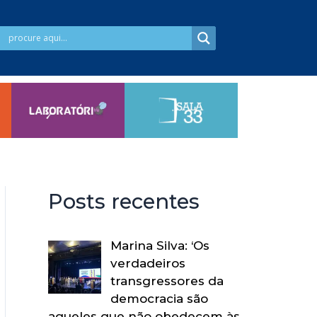
Posts recentes
Marina Silva: ‘Os
verdadeiros
transgressores da
democracia são
aqueles que não obedecem às