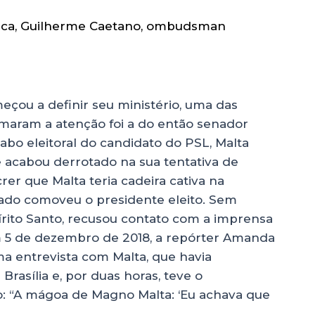
ica
,
Guilherme Caetano
,
ombudsman
meçou a definir seu ministério, uma das
aram a atenção foi a do então senador
bo eleitoral do candidato do PSL, Malta
acabou derrotado na sua tentativa de
rer que Malta teria cadeira cativa na
ado comoveu o presidente eleito. Sem
pírito Santo, recusou contato com a imprensa
 5 de dezembro de 2018, a repórter Amanda
ma entrevista com Malta, que havia
rasília e, por duas horas, teve o
ulo: “A mágoa de Magno Malta: ‘Eu achava que